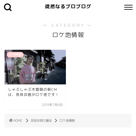
徒然なるブロブログ
― CATEGORY ―
ロケ地情報
ロケ地情報
しゃぶしゃぶ木曽路の新CM
は、奈良井宿がロケ地です！
2019年7月4日
HOME
奈良井宿で撮る
ロケ地情報