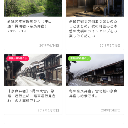
新緑の木曽路を歩く（中山
奈良井宿での宿泊で楽しめる
道：贄川宿〜奈良井宿）
ことまとめ。夜の町並みと木
2019.5.19
曽の大橋のライトアップをお
楽しみください
2019年6月4日
2019年3月16日
奈良井宿の暮らし
奈良井宿の暮らし
【奈良井宿】3月の大雪。停
冬の奈良井宿。雪化粧の奈良
電・通行止め・電車運行見合
井宿は絶景です。
わせの大事態でした
2019年3月12日
2019年3月7日