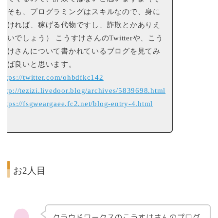
もそも、プログラミングはスキルなので、身に
つければ、稼げる代物ですし、詐欺とかありえ
ないでしょう） こうすけさんのTwitterや、こう
すけさんについて書かれているブログを見てみ
れば良いと思います。
https://twitter.com/ohbdfkc142
http://tezizi.livedoor.blog/archives/5839698.html
https://fsgweargaee.fc2.net/blog-entry-4.html
お2人目
クラウドワークスのこうすけさんのプログ