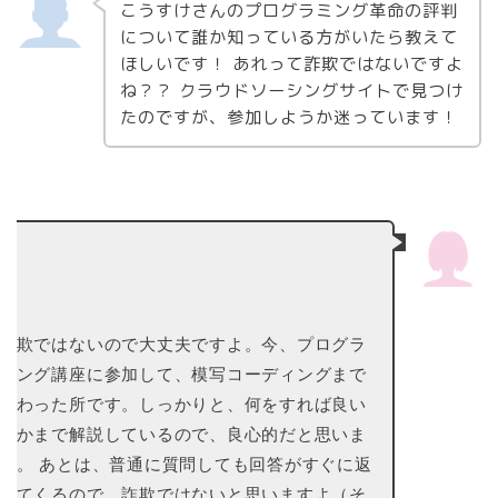
こうすけさんのプログラミング革命の評判
について誰か知っている方がいたら教えて
ほしいです！ あれって詐欺ではないですよ
ね？？ クラウドソーシングサイトで見つけ
たのですが、参加しようか迷っています！
o
詐欺ではないので大丈夫ですよ。今、プログラ
ミング講座に参加して、模写コーディングまで
終わった所です。しっかりと、何をすれば良い
のかまで解説しているので、良心的だと思いま
す。 あとは、普通に質問しても回答がすぐに返
ってくるので、詐欺ではないと思いますよ（そ