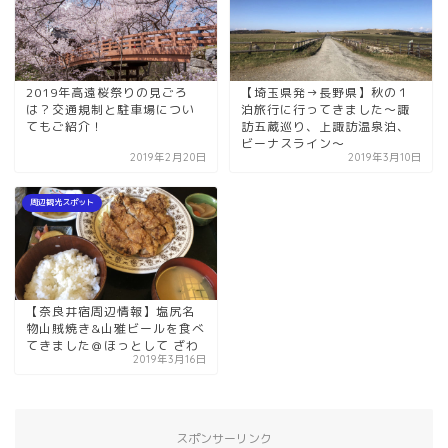
2019年高遠桜祭りの見ごろ
【埼玉県発→長野県】秋の１
は？交通規制と駐車場につい
泊旅行に行ってきました〜諏
てもご紹介！
訪五蔵巡り、上諏訪温泉泊、
ビーナスライン〜
2019年2月20日
2019年3月10日
周辺観光スポット
【奈良井宿周辺情報】塩尻名
物山賊焼き&山雅ビールを食べ
てきました＠ほっとして ざわ
2019年3月16日
スポンサーリンク