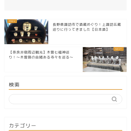
長野県諏訪市で酒蔵めぐり！上諏訪五蔵
巡りに行ってきました【日本酒】
【奈良井宿周辺観光】木曽七福神巡
り！〜木曽路の由緒ある寺々を巡る〜
検索
カテゴリー