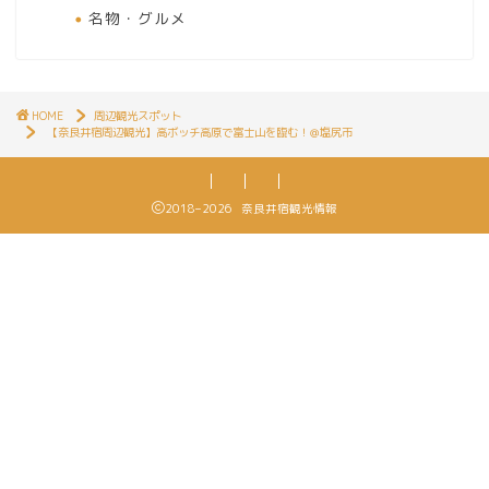
名物・グルメ
HOME
周辺観光スポット
【奈良井宿周辺観光】高ボッチ高原で富士山を臨む！＠塩尻市
2018–2026 奈良井宿観光情報