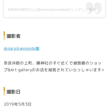
KANNONDOさん(@naraikannondo)がシェアした投稿
–
201
撮影者
＠naraikannondo様
奈良井宿の上町、鎮神社のすぐ近くで銀食器のショッ
プ&Art galleryのお店を経営されていらっしゃいます⭐️
撮影日
2019年5月3日