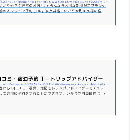
https://www.jalan.net/yad378322/kuchikomi/?screenId=UWW3001&yadNo=378322&smlCd=163202&distCd=01
いかりや？？経営のお宿/じゃらんならお得な期間限定プランや
前のオンライン予約もOK。奈良井宿 いかりや町田民宿の宿泊
イト＜じゃらん＞
口コミ・宿泊予約 】- トリップアドバイザー
https://www.tripadvisor.jp/Hotel_Review-g1021320-d1115396-Reviews-Ikariya_Machida_Minshuku-Shiojiri_Nagano_Prefecture_Koshinetsu_Chubu.html#REVIEWS
者からの口コミ、写真、地図をトリップアドバイザーでチェッ
してお得に予約をすることができます。いかりや町田民宿は、塩
です。