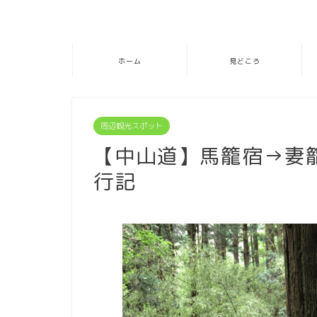
ホーム
見どころ
周辺観光スポット
【中山道】馬籠宿→妻
行記