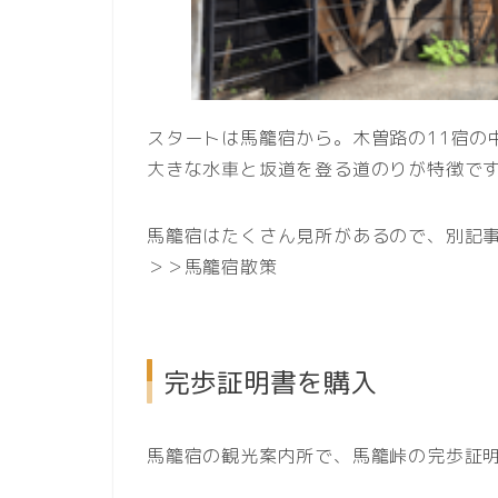
スタートは馬籠宿から。木曽路の11宿の
大きな水車と坂道を登る道のりが特徴で
馬籠宿はたくさん見所があるので、別記
＞＞馬籠宿散策
完歩証明書を購入
馬籠宿の観光案内所で、馬籠峠の完歩証明書