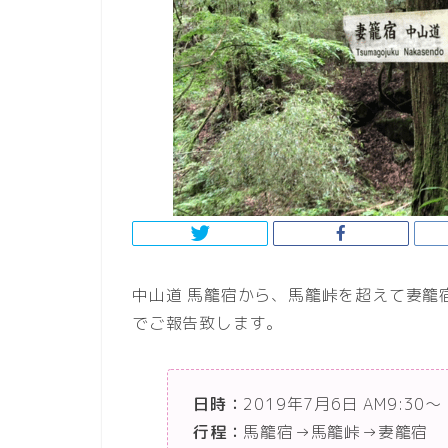
中山道 馬籠宿から、馬籠峠を超えて妻籠
でご報告致します。
日時：
2019年7月6日 AM9:30〜
行程：
馬籠宿→馬籠峠→妻籠宿