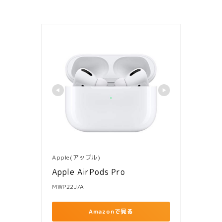
Apple(アップル)
Apple AirPods Pro
MWP22J/A
Amazonで見る