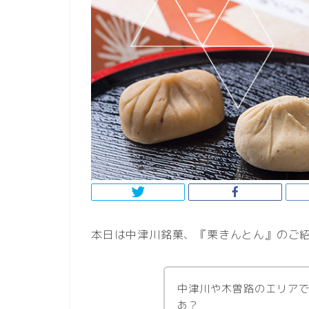
本日は中津川銘菓、『栗きんとん』のご
中津川や木曽路のエリア
あ？