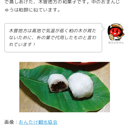
で蒸しあげた、木曽地方の和菓子です。中のおまんじ
ゅうは柏餅に似ています。
木曽地方は高地で気温が低く柏の木が育た
ないために、朴の葉で代用したものと言わ
なららちゃん
れています！
画像：
おんたけ観光協会