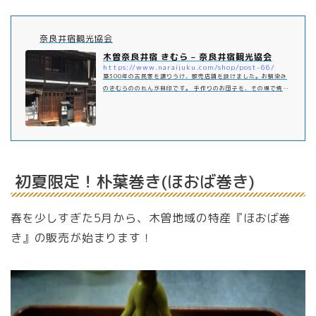
奈良井宿観光協会
木曽奈良井宿 きむら – 奈良井宿観光協会
https://www.naraijuku.com/shop/post-66/
築300年の古民家を譲りうけ、販売店舗を設けました。お馴染み
のきむらののれんが目印です。 手作りのお団子を、その場で焼い
てお出ししています。 ※2階休憩スペースは近日オープンの予定
です
初夏限定！朴葉巻き(ほおば巻き)
春を少しすぎた5月から、木曽地域の特産『ほおば巻
き』の販売が始まります！