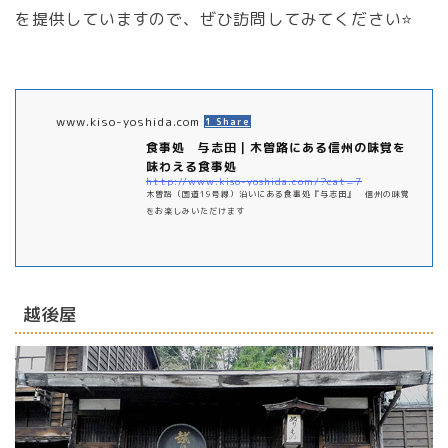
を提供していますので、ぜひ訪問してみてください⭐️
www.kiso-yoshida.com
1 Share
食事処 与志田｜木曽路にある信州の味覚を
味わえる食事処
http://www.kiso-yoshida.com/?cat=7
木曽路（国道19号線）沿いにある食事処『与志田』 信州の味覚
をお楽しみいただけます
越後屋