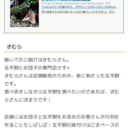
https://www.naraijuku.com/shop/post-33/
入口に山ぶどうの棚があり、大戸をくぐり中に入ると100年以上
前の民家そのままの店になっており懐かしいたたずまい。 冬にな
ると囲炉裏に火が入り、落ち着いた中で、食事やティータイムが
楽しめます。 子供から大人、外国の方まで好 …
きむら
続いてのご紹介はきむらさん。
五平餅とお団子の専門店です⭐️
きむらさんは店頭販売のためか、串に刺さった五平餅
です。
食べ歩きしながら五平餅を食べたいのであれば、きむ
らさんに決まりです！
店頭にはお団子と五平餅をお求めのお客さんが行列を
作ることもしばしば！五平餅の味付けはごまベースの