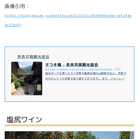
画像引用：
https://blog.goo.ne.jp/aketetsu/e/b2012cc0e399dceaee1afa4ae
bc51e45
奈良井宿観光協会
さつき庵 – 奈良井宿観光協会
https://www.naraijuku.com/shop/post-72/
信州ポークを使ったカツ定食や塩尻名物の山賊焼きなど、定食や
丼ものといった和食を取り揃えております。 また、ジョンレノン
も愛したソフトクリームも大人気。キャラメルフレーバーの濃厚
なクリームを是非ご賞味ください。
塩尻ワイン