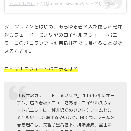
グルメお届け
さん(@umami_kiwami)がシェアした投稿 –
201
ジョンレノンをはじめ、あらゆる著名人が愛した軽井
沢カフェ・ド・ミノリヤのロイヤルスウィートバニ
ラ。このバニラソフトを奈良井宿でも食べることがで
きるんです。
ロイヤルスウィートバニラとは？
「軽井沢カフェ・ド・ミノリヤ」は1946年にオー
プン。店の看板メニューである「ロイヤルスウィ
ートバニラ」は、軽井沢初のソフトクリームとし
て1955年に登場するやいなや、瞬く間にブームを
巻き起こし、美智子皇后陛下、川端康成、室生犀