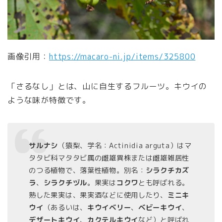
画像引用：
https://macaro-ni.jp/items/325800
「さるなし」とは、山に自生するフルーツ。キウイの
ような味が特徴です。
サルナシ
（猿梨、学名：
Actinidia arguta
）はマ
タタビ科マタタビ属の雌雄異株または雌雄雑居性
のつる植物で、落葉性植物。別名：
シラクチカズ
ラ
、
シラクチヅル
。果実は
コクワ
とも呼ばれる。
熟した果実は、果実酒などに使用したり、
ミニキ
ウイ
（あるいは、
キウイベリー
、
ベビーキウイ
、
デザートキウイ
、
カクテルキウイ
など）と呼ばれ