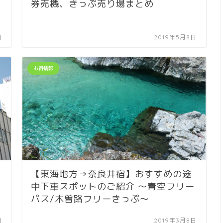
券売機、きっぷ売り場まとめ
日
2019年5月8日
お得情報
【東海地方→奈良井宿】おすすめの途
中下車スポットのご紹介 〜青空フリー
パス/木曽路フリーきっぷ〜
日
2019年3月8日