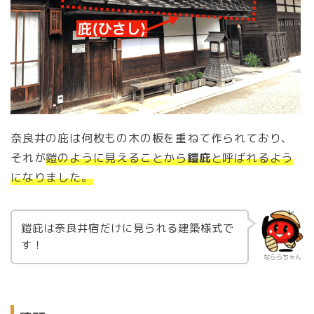
奈良井の庇は何枚もの木の板を重ねて作られており、
それが
鎧のように見えることから
鎧庇
と呼ばれるよう
になりました。
鎧庇は奈良井宿だけに見られる建築様式で
す！
なららちゃん