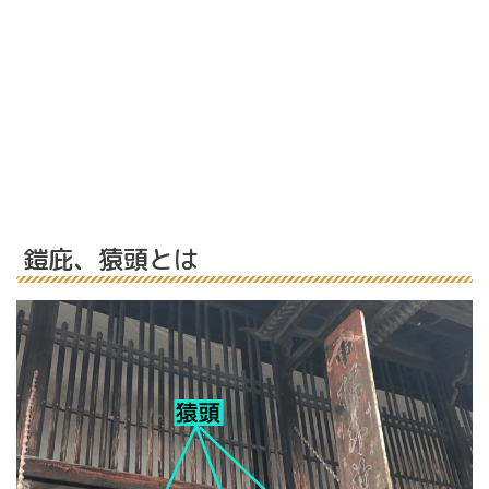
鎧庇、猿頭とは